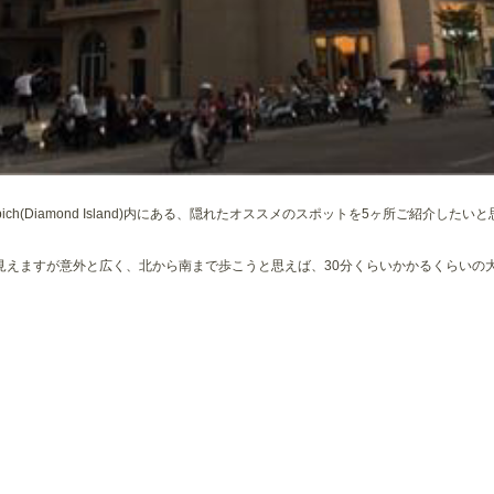
ch(Diamond Island)内にある、隠れたオススメのスポットを5ヶ所ご紹介したい
見えますが意外と広く、北から南まで歩こうと思えば、30分くらいかかるくらいの