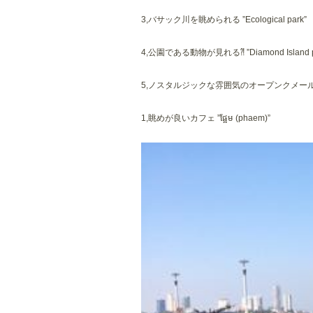
3,バサック川を眺められる ”Ecological park”
4,公園である動物が見れる⁈ ”Diamond Island pa
5,ノスタルジックな雰囲気のオープンクメールディナ
1,眺めが良いカフェ ”ផ្អែម (phaem)”