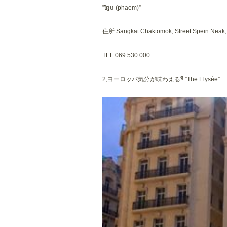
”ផ្អែម (phaem)”
住所:Sangkat Chaktomok, Street Spein Nea
TEL:069 530 000
2,ヨーロッパ気分が味わえる⁈ ”The Elysée”