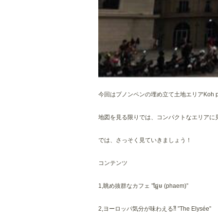
今回はプノンペンの埋め立て土地エリアKoh pi
地図を見る限りでは、コンパクトなエリアに
では、さっそく見ていきましょう！
コンテンツ
1,眺め抜群なカフェ ”ផ្អែម (phaem)”
2,ヨーロッパ気分が味わえる⁈ ”The Elysée”