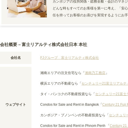
カンボジアの役所関係・総務全般・会計のマネジ
どんな時もすべてのお客様を第一に考え、「安心
任を持ってお客様のお喜びを実現するようにお手
会社概要 – 富士リアルティ株式会社日本 本社
会社名
FJグループ 富士リアルティ株式会社
湘南エリアの注文住宅なら「
湘南乃工務店
」
横浜エリアの不動産なら「
センチュリー21富士リアルテ
タイ・バンコクの不動産投資なら「
センチュリー21富士
ウェブサイト
Condos for Sale and Rent in Bangkok「
Century 21 Fuji 
カンボジア・プノンペンの不動産投資なら「
センチュリ
Condos for Sale and Rent in Phnom Penh 「
Century 21