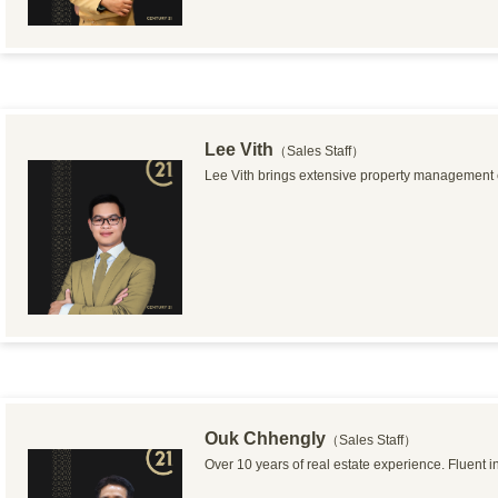
Lee Vith
（Sales Staff）
Lee Vith brings extensive property management 
Ouk Chhengly
（Sales Staff）
Over 10 years of real estate experience. Fluent 