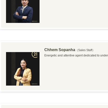
Chhem Sopanha
（Sales Staff）
Energetic and attentive agent dedicated to unders