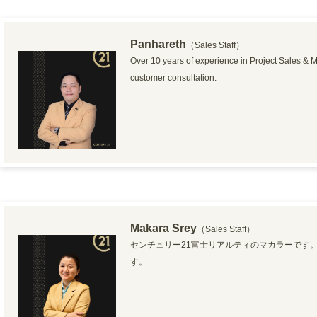
Panhareth
（Sales Staff）
Over 10 years of experience in Project Sales & 
customer consultation.
Makara Srey
（Sales Staff）
センチュリー21富士リアルティのマカラーです
す。