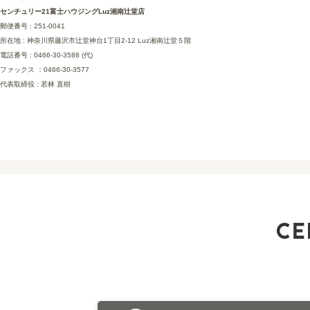
センチュリー21富士ハウジングLuz湘南辻堂店
郵便番号 : 251-0041
所在地 : 神奈川県藤沢市辻堂神台1丁目2-12 Luz湘南辻堂５階
電話番号 : 0466-30-3588 (代)
ファックス ：0466-30-3577
代表取締役 : 若林 直樹