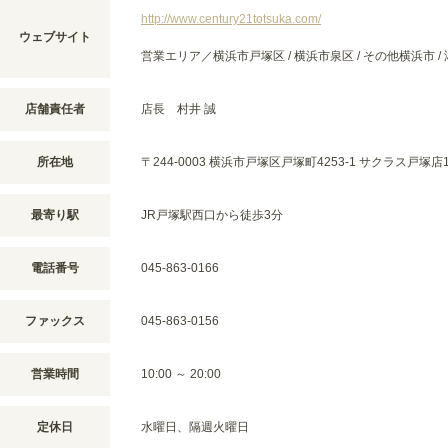
http://www.century21totsuka.com/
ウェブサイト
営業エリア／横浜市戸塚区 / 横浜市泉区 / その他横浜市 / 
店舗責任者
店長 村井 誠
所在地
〒244-0003 横浜市戸塚区戸塚町4253-1 サクラス戸塚店1
最寄り駅
JR戸塚駅西口から徒歩3分
電話番号
045-863-0166
ファックス
045-863-0156
営業時間
10:00 ～ 20:00
定休日
水曜日、隔週火曜日