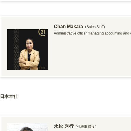
Chan Makara
（Sales Staff）
Administrative officer managing accounting and o
日本本社
永松 秀行
（代表取締役）