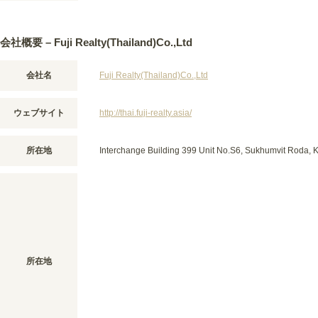
会社概要 – Fuji Realty(Thailand)Co.,Ltd
会社名
Fuji Realty(Thailand)Co.,Ltd
ウェブサイト
http://thai.fuji-realty.asia/
所在地
Interchange Building 399 Unit No.S6, Sukhumvit Roda, 
所在地