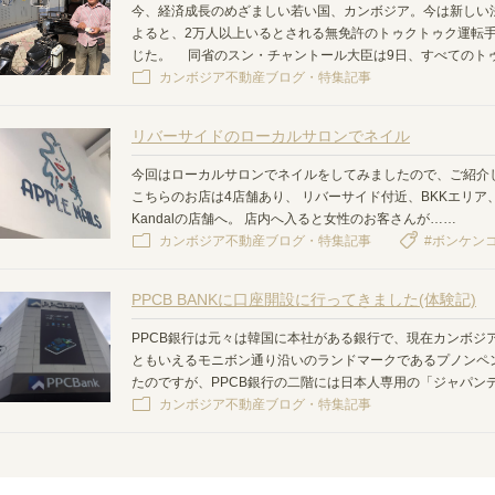
今、経済成長のめざましい若い国、カンボジア。今は新しい
よると、2万人以上いるとされる無免許のトゥクトゥク運転手
じた。 同省のスン・チャントール大臣は9日、すべてのト
カンボジア不動産ブログ・特集記事
リバーサイドのローカルサロンでネイル
今回はローカルサロンでネイルをしてみましたので、ご紹介したい
こちらのお店は4店舗あり、 リバーサイド付近、BKKエリア
Kandalの店舗へ。 店内へ入ると女性のお客さんが……
カンボジア不動産ブログ・特集記事
#ボンケン
PPCB BANKに口座開設に行ってきました(体験記)
PPCB銀行は元々は韓国に本社がある銀行で、現在カンボジ
ともいえるモニボン通り沿いのランドマークであるプノンペン
たのですが、PPCB銀行の二階には日本人専用の「ジャパン
カンボジア不動産ブログ・特集記事