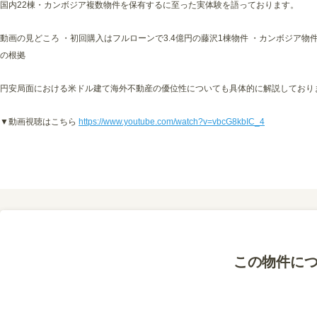
国内22棟・カンボジア複数物件を保有するに至った実体験を語っております。
動画の見どころ ・初回購入はフルローンで3.4億円の藤沢1棟物件 ・カンボジア物
の根拠
円安局面における米ドル建て海外不動産の優位性についても具体的に解説しており
▼動画視聴はこちら
https://www.youtube.com/watch?v=vbcG8kbIC_4
この物件に