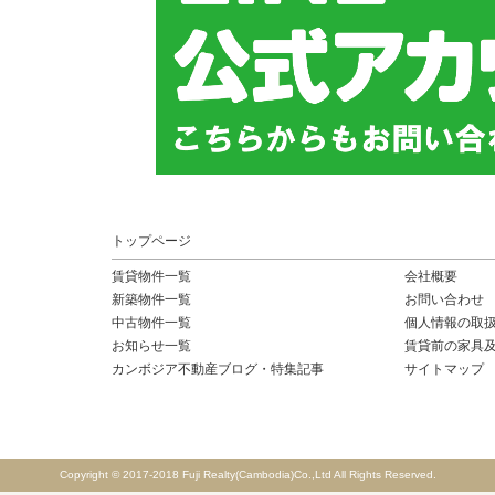
トップページ
賃貸物件一覧
会社概要
新築物件一覧
お問い合わせ
中古物件一覧
個人情報の取
お知らせ一覧
賃貸前の家具
カンボジア不動産ブログ・特集記事
サイトマップ
Copyright © 2017-2018 Fuji Realty(Cambodia)Co.,Ltd All Rights Reserved.