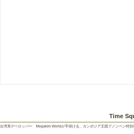
Time Sq
台湾系デベロッパー Megakim Worldが手掛ける、カンボジア王国プノンペン特別