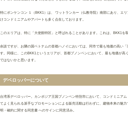
特にボンケンコン １（BKK1）は、 ワットランカー（仏教寺院）南部にあり、エ
けコンドミニアムやアパートも多く点在しております。
このエリアは、特に「大使館特区」と呼ばれることがあります。これは、BKK1を
余談ですが、お隣の国ベトナムの首都ハノイにおいては、同市で最も地価の高い「
す。同様に、このBKK1というエリアが、首都プノンペンにおいて、最も地価が高
ではないかと思います。
デベロッパーについて
台湾系デベロッパー。カンボジア王国プノンペン特別市において、コンドミニアム「T
てよく見られる派手なプロモーションによる販売活動は行わずに、建物本来の魅力
明・確約に関する同意書 へのサインに同意済み。