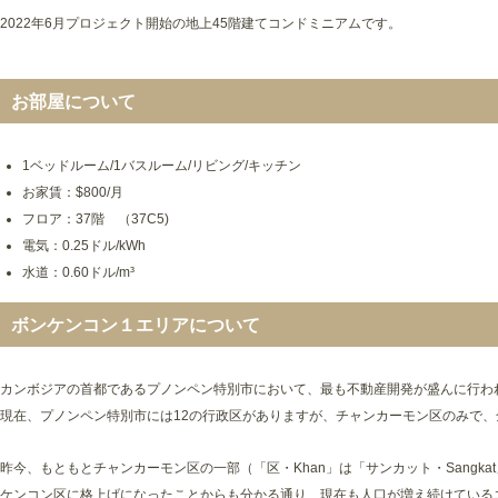
2022年6月プロジェクト開始の地上45階建てコンドミニアムです。
お部屋について
1ベッドルーム/1バスルーム/リビング/キッチン
お家賃：$800/月
フロア：37階 （37C5)
電気：0.25ドル/kWh
水道：0.60ドル/m³
ボンケンコン１エリアについて
カンボジアの首都であるプノンペン特別市において、最も不動産開発が盛んに行わ
現在、プノンペン特別市には12の行政区がありますが、チャンカーモン区のみで
昨今、もともとチャンカーモン区の一部（「区・Khan」は「サンカット・Sang
ケンコン区に格上げになったことからも分かる通り、現在も人口が増え続けている