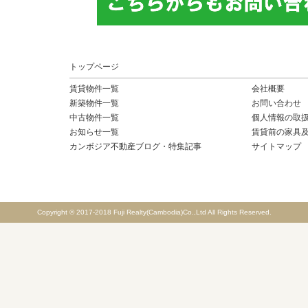
トップページ
賃貸物件一覧
会社概要
新築物件一覧
お問い合わせ
中古物件一覧
個人情報の取
お知らせ一覧
賃貸前の家具
カンボジア不動産ブログ・特集記事
サイトマップ
Copyright © 2017-2018 Fuji Realty(Cambodia)Co.,Ltd All Rights Reserved.