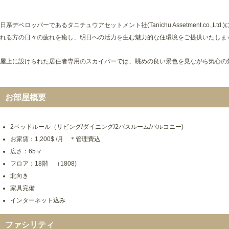
日系デベロッパーであるタニチュウアセットメント社(Tanichu Assetment.c
れる方の日々の疲れを癒し、明日への活力を生む魅力的な住環境をご提供いたしま
屋上に設けられた居住者専用のスカイバーでは、眺めの良い景色を見ながら気心の
お部屋概要
2ベッドルール（リビング/ダイニング/2バスルーム/バルコニー)
お家賃：1,200$ /月 ＊管理費込
広さ：65㎡
フロア：18階 （1808)
北向き
家具完備
インターネット込み
ファシリティ