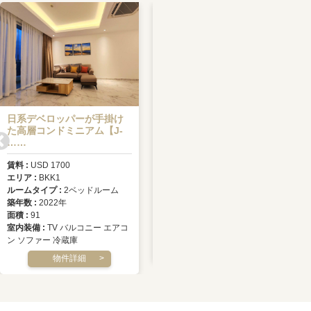
日系デベロッパーが手掛け
【FOR RENT】プノンペン
た高層コンドミニアム【J-
市内一等地「J-TO……
……
賃料
USD 600
賃料
USD 1700
エリア
TBS
エリア
BKK1
ルームタイプ
1ベッドルーム
ルームタイプ
2ベッドルーム
築年数
2018年
築年数
2022年
面積
45.10㎡
面積
91
室内装備
TV ファン バルコニー
室内装備
TV バルコニー エアコ
エアコン ソファー 冷蔵庫
ン ソファー 冷蔵庫
物件詳細
物件詳細