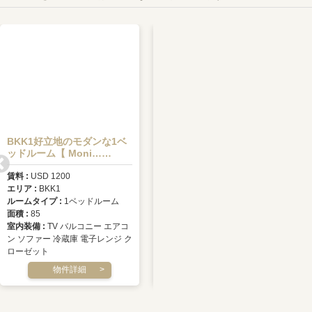
BKK1好立地のモダンな1ベ
【FOR RENT】プノンペン
ッドルーム【 Moni……
市内一等地「J-TO……
賃料
USD 1200
賃料
USD 610
エリア
BKK1
エリア
TBS
ルームタイプ
1ベッドルーム
ルームタイプ
1ベッドルーム
面積
85
築年数
2018年
室内装備
TV バルコニー エアコ
面積
45
ン ソファー 冷蔵庫 電子レンジ ク
室内装備
TV ファン バルコニー
ローゼット
エアコン ソファー 冷蔵庫
物件詳細
物件詳細