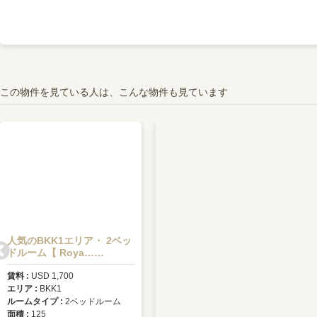
この物件を見ている人は、こんな物件も見ています
人気のBKK1エリア・ 2ベッ
トゥールコークエリア☆ヴ
ドルーム【 Roya……
ィラ/6ベッドルーム
賃料
USD 1,700
賃料
USD 1800またはリセール
エリア
BKK1
価格 $780,000
ルームタイプ
2ベッドルーム
ルームタイプ
6ベッドルーム
面積
125
面積
144