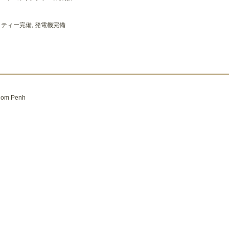
リティー完備, 発電機完備
m Penh