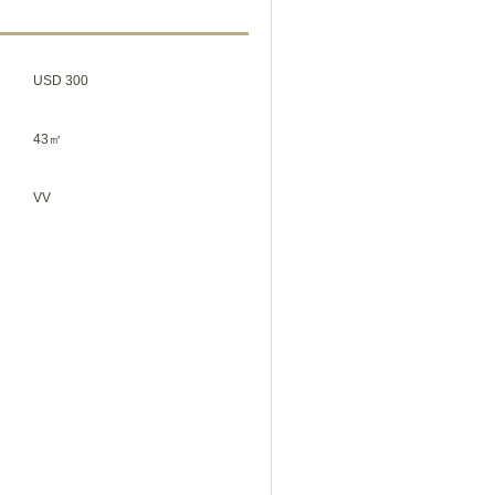
USD 300
43㎡
VV